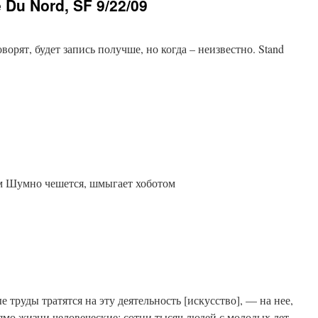
e Du Nord, SF 9/22/09
рят, будет запись получше, но когда – неизвестно. Stand
d
ом Шумно чешется, шмыгает хоботом
е труды тратятся на эту деятельность [искусство], — на нее,
рямо жизни человеческие: сотни тысяч людей с молодых лет