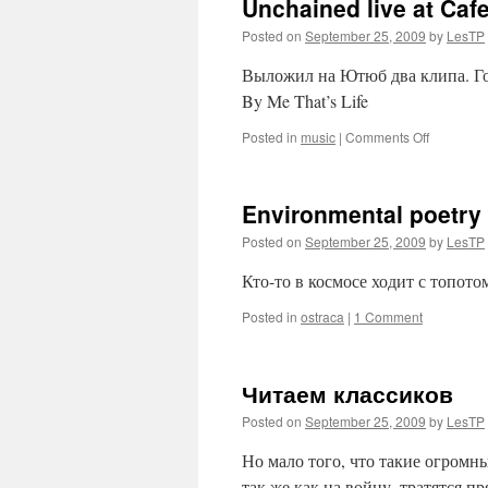
Unchained live at Caf
Posted on
September 25, 2009
by
LesTP
Выложил на Ютюб два клипа. Гово
By Me That’s Life
on
Posted in
music
|
Comments Off
Unchaine
live
at
Environmental poetry
Cafe
Du
Posted on
September 25, 2009
by
LesTP
Nord,
SF
Кто-то в космосе ходит с топот
9/22/09
Posted in
ostraca
|
1 Comment
Читаем классиков
Posted on
September 25, 2009
by
LesTP
Но мало того, что такие огромны
так же как на войну, тратятся п