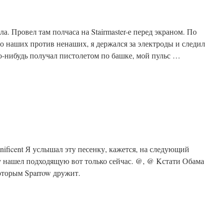
ла. Провел там полчаса на Stairmaster-е перед экраном. По
ро наших против ненаших, я держался за электроды и следил
то-нибудь получал пистолетом по башке, мой пульс …
nificent Я услышал эту песенку, кажется, на следующий
у нашел подходящую вот только сейчас. @, @ Kстати Обама
оторым Sparrow дружит.