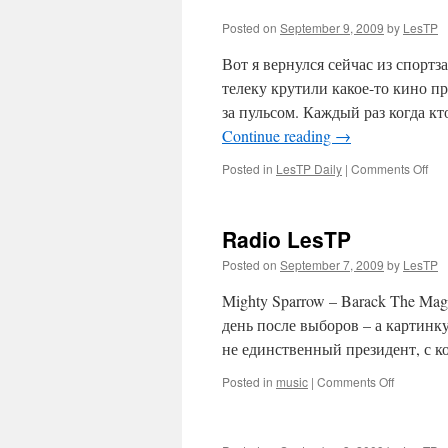
Posted on
September 9, 2009
by
LesTP
Вот я вернулся сейчас из спортза
телеку крутили какое-то кино п
за пульсом. Каждый раз когда к
Continue reading
→
on
Posted in
LesTP Daily
|
Comments Off
Radio LesTP
Posted on
September 7, 2009
by
LesTP
Mighty Sparrow – Barack The Mag
день после выборов – а картинк
не единственный президент, с к
on
Posted in
music
|
Comments Off
Radio
LesTP