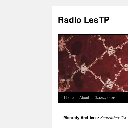
Radio LesTP
Home
About
Закладочки
Skip
to
September 200
Monthly Archives:
content