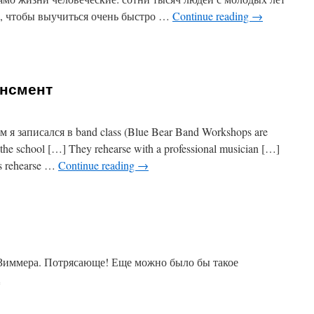
о, чтобы выучиться очень быстро …
Continue reading
→
ов
унсмент
 я записался в band class (Blue Bear Band Workshops are
 the school […] They rehearse with a professional musician […]
ns rehearse …
Continue reading
→
лик
вис
аунсмент
ла Зиммера. Потрясающе! Еще можно было бы такое
on