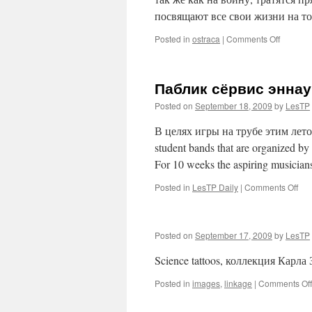
посвящают все свои жизни на т
on
Posted in
ostraca
|
Comments Off
Читаем
классик
Паблик сёрвис энна
Posted on
September 18, 2009
by
LesTP
В целях игры на трубе этим летом
student bands that are organized by
For 10 weeks the aspiring musicia
on
Posted in
LesTP Daily
|
Comments Off
Паб
сёр
энн
Posted on
September 17, 2009
by
LesTP
Science tattoos, коллекция Кар
Posted in
images
,
linkage
|
Comments Off