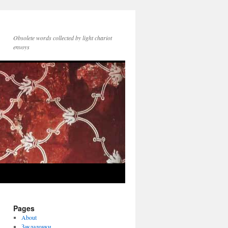
Obsolete words collected by light chariot
envoys
Pages
About
Закладочки