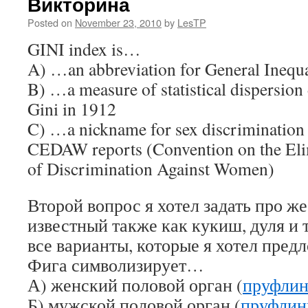
Викторина
Posted on
November 23, 2010
by
LesTP
GINI index is…
A) …an abbreviation for General Inequa
B) …a measure of statistical dispersio
Gini in 1912
C) …a nickname for sex discrimination c
CEDAW reports (Convention on the Eli
of Discrimination Against Women)
Второй вопрос я хотел задать про же
известный также как кукиш, дуля и т
все варианты, которые я хотел пред
Фига символизирует…
А) женский половой орган (
пруфли
Б) мужской половой орган (
пруфлин