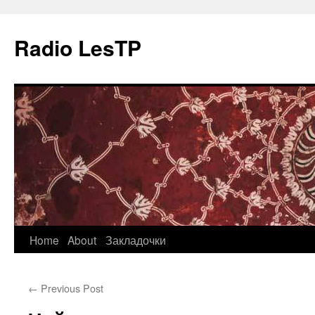
Radio LesTP
Skip
Home
About
Закладочки
to
←
Previous Post
content