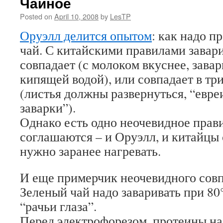
Чайное
Posted on
April 10, 2008
by
LesTP
Оруэлл делится опытом
: как надо п
чай. С китайскими правилами завари
совпадает (с молоком вкуснее, завар
кипящей водой), или совпадает в т
(листья должны развернуться, “евре
заварки”).
Однако есть одно неочевидное прави
соглашаются – и Оруэлл, и китайцы
нужно заранее нагревать.
И еще примерчик неочевидного сов
Зеленый чай надо заваривать при 80
“рачьи глаза”.
Перед электрофорезом, протеины на