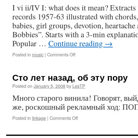
I vi ii/IV I: what does it mean? Extrac
records 1957-63 illustrated with chords,
babies, girl groups, devotion, heartach
Bobbies”. Starts with a 3-min explanati
Popular …
Continue reading
→
on
Posted in
music
|
Comments Off
Wop
shoo-
ba
Сто лет назад, об эту пору
doo-
ba
Posted on
January 5, 2008
by
LesTP
doo-
Много старого винила! Говорят, вый
bee
wah
же, роскошный рекламный ход: ПО
on
Posted in
linkage
|
Comments Off
Сто
лет
назад,