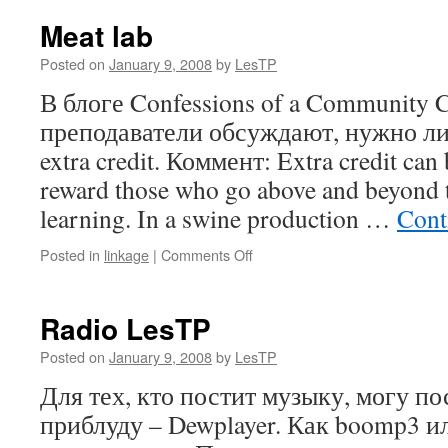
Meat lab
Posted on
January 9, 2008
by
LesTP
В блоге Confessions of a Community C
преподаватели обсуждают, нужно ли
extra credit. Коммент: Extra credit can 
reward those who go above and beyond 
learning. In a swine production …
Cont
on
Posted in
linkage
|
Comments Off
Meat
lab
Radio LesTP
Posted on
January 9, 2008
by
LesTP
Для тех, кто постит музыку, могу п
приблуду – Dewplayer. Как boomp3 ил