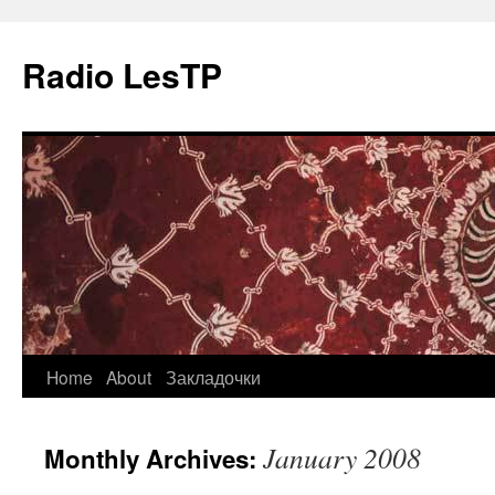
Radio LesTP
Skip
Home
About
Закладочки
to
January 2008
Monthly Archives:
content