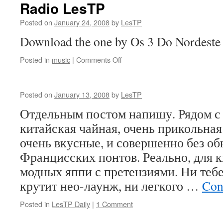
Radio LesTP
Posted on
January 24, 2008
by
LesTP
Download the one by Os 3 Do Nordeste
on
Posted in
music
|
Comments Off
Radio
LesTP
Posted on
January 13, 2008
by
LesTP
Отдельным постом напишу. Рядом с
китайская чайная, очень прикольная
очень вкусные, и совершенно без о
Францисских понтов. Реально, для к
модных яппи с претензиями. Ни теб
крутит нео-лаунж, ни легкого …
Con
Posted in
LesTP Daily
|
1 Comment