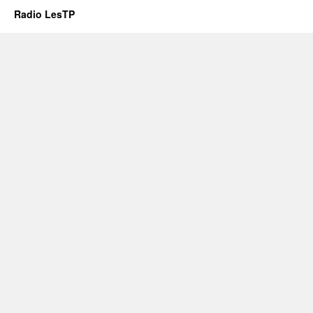
об
Radio LesTP
эту
пору