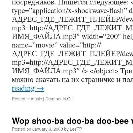
посредников. Пишется следующее: <
type=”application/x-shockwave-flash” da
АДРЕС_ГДЕ_ЛЕЖИТ_ПЛЕЙЕР/dewpl
mp3=http://АДРЕС_ГДЕ_ЛЕЖИТ_
ИМЯ_ФАЙЛА.mp3″ width=”200″ heig
name=”movie” value=”http://
АДРЕС_ГДЕ_ЛЕЖИТ_ПЛЕЙЕР/dewpl
mp3=http://АДРЕС_ГДЕ_ЛЕЖИТ_
ИМЯ_ФАЙЛА.mp3″ /> </object> Три 
можно скачать на их страничке и п
reading
→
on
Posted in
music
|
Comments Off
Radio
LesTP
Wop shoo-ba doo-ba doo-bee
Posted on
January 6, 2008
by
LesTP