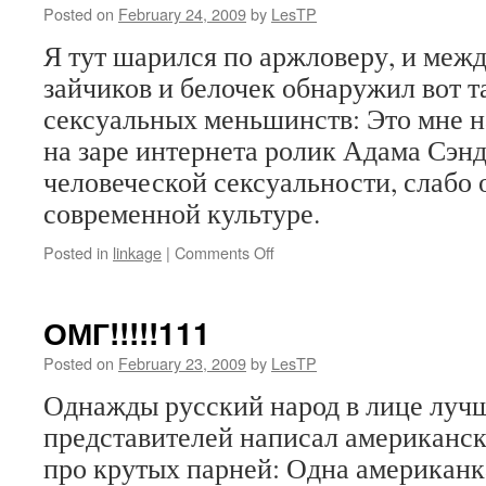
Posted on
February 24, 2009
by
LesTP
Я тут шарился по аржловеру, и меж
зайчиков и белочек обнаружил вот т
сексуальных меньшинств: Это мне 
на заре интернета ролик Адама Сэнд
человеческой сексуальности, слабо
современной культуре.
on
Posted in
linkage
|
Comments Off
ОМГ!!!!!111
Posted on
February 23, 2009
by
LesTP
Однажды русский народ в лице луч
представителей написал американс
про крутых парней: Одна американк