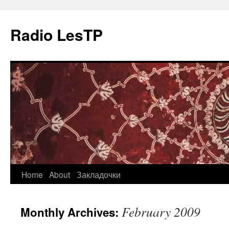
Radio LesTP
Skip
Home
About
Закладочки
to
February 2009
Monthly Archives:
content