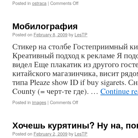
on
Posted in
ostraca
|
Comments Off
Утконос
Мобилография
Posted on
February 8, 2009
by
LesTP
Стикер на столбе Гостеприимный к
Креативный подход к рекламе Я по
видел Еще плакатик из другого гос
китайского магазинчика, висит рядо
типа Pleaze show ID if buy sigarets. С
County (= черт-те где). …
Continue r
on
Posted in
images
|
Comments Off
Мобилография
Хочешь курятины? Ну на, по
Posted on
February 2, 2009
by
LesTP