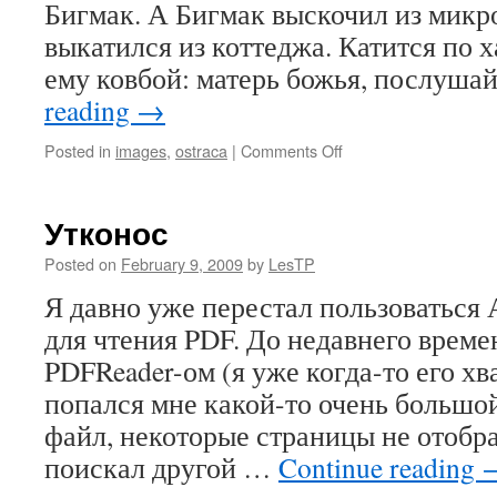
Бигмак. А Бигмак выскочил из микр
выкатился из коттеджа. Катится по х
ему ковбой: матерь божья, послуша
reading
→
on
Posted in
images
,
ostraca
|
Comments Off
ОМГ!!!!!111
Утконос
Posted on
February 9, 2009
by
LesTP
Я давно уже перестал пользоваться
для чтения PDF. До недавнего време
PDFReader-ом (я уже когда-то его хв
попался мне какой-то очень большо
файл, некоторые страницы не отобра
поискал другой …
Continue reading