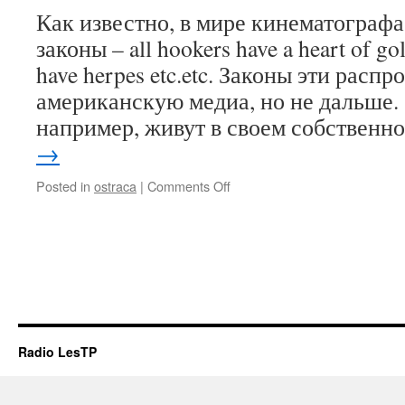
Как известно, в мире кинематографа
законы – all hookers have a heart of go
have herpes etc.etc. Законы эти расп
американскую медиа, но не дальше.
например, живут в своем собствен
→
on
Posted in
ostraca
|
Comments Off
Хочешь
курятины?
Ну
на,
покури.
Radio LesTP