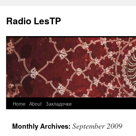
Radio LesTP
Skip
Home
About
Закладочки
to
September 2009
Monthly Archives:
content