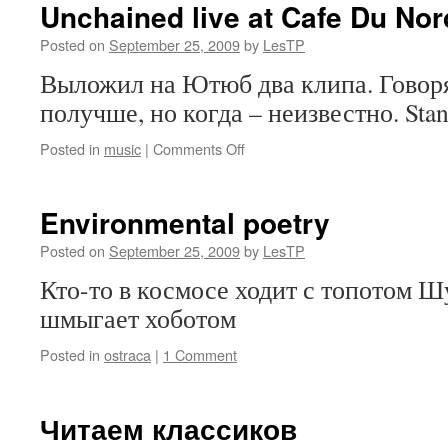
Unchained live at Cafe Du Nor
Posted on
September 25, 2009
by
LesTP
Выложил на Ютюб два клипа. Говоря
получше, но когда – неизвестно. Stan
on
Posted in
music
|
Comments Off
Unchained
live
at
Environmental poetry
Cafe
Du
Posted on
September 25, 2009
by
LesTP
Nord,
Кто-то в космосе ходит с топотом Ш
SF
9/22/09
шмыгает хоботом
Posted in
ostraca
|
1 Comment
Читаем классиков