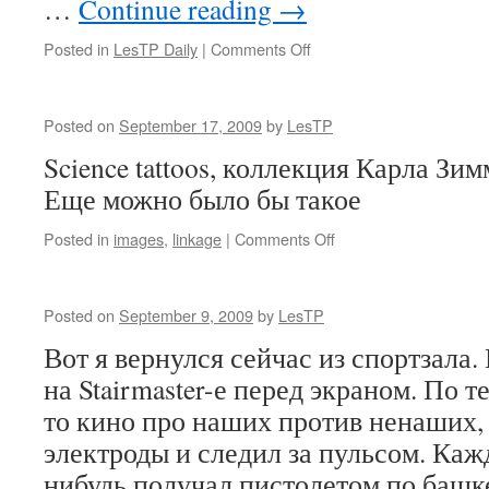
…
Continue reading
→
on
Posted in
LesTP Daily
|
Comments Off
Паблик
сёрвис
эннаунсмент
Posted on
September 17, 2009
by
LesTP
Science tattoos, коллекция Карла З
Еще можно было бы такое
on
Posted in
images
,
linkage
|
Comments Off
Posted on
September 9, 2009
by
LesTP
Вот я вернулся сейчас из спортзала.
на Stairmaster-е перед экраном. По т
то кино про наших против ненаших, 
электроды и следил за пульсом. Кажд
нибудь получал пистолетом по башк