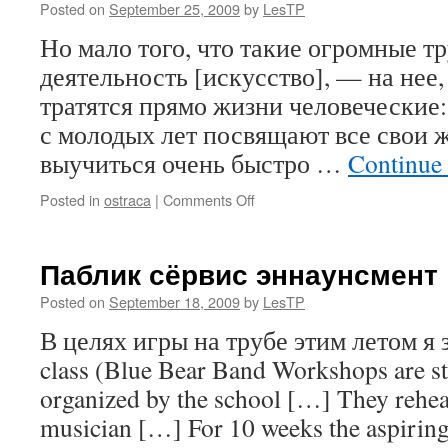
Posted on
September 25, 2009
by
LesTP
Но мало того, что такие огромные тр
деятельность [искусство], — на нее,
тратятся прямо жизни человеческие:
с молодых лет посвящают все свои ж
выучиться очень быстро …
Continue
on
Posted in
ostraca
|
Comments Off
Читаем
классиков
Паблик сёрвис эннаунсмент
Posted on
September 18, 2009
by
LesTP
В целях игры на трубе этим летом я 
class (Blue Bear Band Workshops are st
organized by the school […] They rehea
musician […] For 10 weeks the aspiring