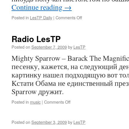
Continue reading
→
on
Posted in
LesTP Daily
|
Comments Off
Radio LesTP
Posted on
September 7, 2009
by
LesTP
Mighty Sparrow – Barack The Magnifi
песенку, кажется, на следующий ден
картинку нашел подходящую вот тол
Kстати Обама не единственный през
Sparrow дружит.
on
Posted in
music
|
Comments Off
Radio
LesTP
Posted on
September 3, 2009
by
LesTP