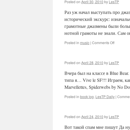
Posted on
April 30, 2010
by
LesTP
Раз уж начал выступать про джа
исторический экскурс: изначал
грамотные джазмены были боль
нотной грамоты не знали. Сам он
on
Posted in
music
|
Comments Off
Posted on
April 28, 2010
by
LesTP
Вчера был на классе в Blue Bear.
типа я… Vive le SF!!! Играем, 
Marvellettes, Spiderwebs by No D
Posted in
book log
,
LesTP Daily
|
Commen
Posted on
April 24, 2010
by
LesTP
Вот такой спам мне пишут Да ну