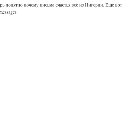
рь понятно почему письма счастья все из Нигерии. Еще вот
 messages
on
Dataporn-
bis