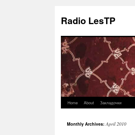
Radio LesTP
Home
About
Закладочки
Skip
to
April 2010
Monthly Archives:
content