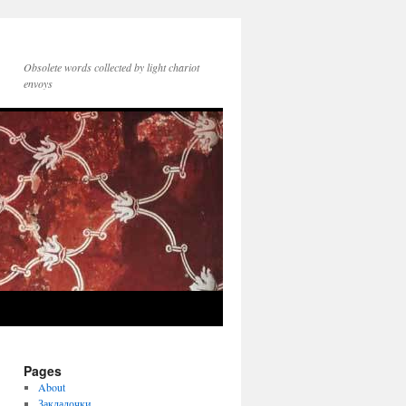
Obsolete words collected by light chariot
envoys
Pages
About
Закладочки