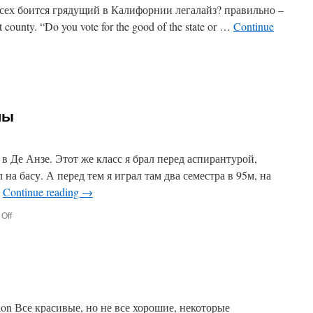
всех боится грядущий в Калифорнии легалайз? правильно –
unty. “Do you vote for the good of the state or …
Continue
n
лы
в Де Анзе. Этот же класс я брал перед аспирантурой,
л на басу. А перед тем я играл там два семестра в 95м, на
…
Continue reading
→
on
Off
Как
я
провел
каникулы
zation Все красивые, но не все хорошие, некоторые