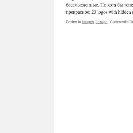
бессмысленные. Но хотя бы тепе
прекрасное: 23 logos with hidden
Posted in
images
,
linkage
|
Comments Off