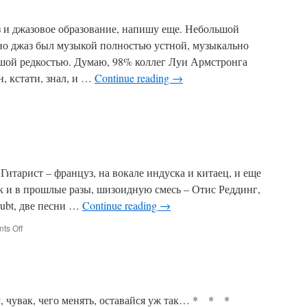
з и джазовое образование, напишу еще. Небольшой
ьно джаз был музыкой полностью устной, музыкально
шой редкостью. Думаю, 98% коллег Луи Армстронга
, кстати, знал, и …
Continue reading
→
 Гитарист – француз, на вокале индуска и китаец, и еще
как и в прошлые разы, шизоидную смесь – Отис Реддинг,
oubt, две песни …
Continue reading
→
on
ts Off
, чувак, чего менять, оставайся уж так… * * *