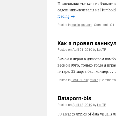
Прикольная статья: кто больше 
садовники-нелегалы из Humboldt co
reading
→
o
Posted in
music
,
ostraca
|
Comments Off
Как я провел канику
Posted on
April 21, 2010
by
LesTP
Зимой я играл в джазовом комбо 
весной 99го, только тогда я игра
гитаре. 22 марта был концерт, 
Posted in
LesTP Daily
,
music
|
Comments 
Dataporn-bis
Posted on
April 18, 2010
by
LesTP
30 great examples of data visuali