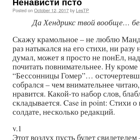
Ненависти псто
Posted on
October 12, 2017
by
LesTP
Да Хендрикс твой вообще… без
Скажу крамольное – не люблю Ман
раз натыкался на его стихи, ни разу 
думал, может я просто не понЕл, над
почитать повнимательнее. Ну кроме
“Бессонницы Гомер”… осточертевше
собрался – чем внимательнее читаю
нравится. Какой-то набор слов, блаб
складывается. Case in point: Стихи 
солдате, несколько редакций.
v.1
Этот воздух пусть будет свидетелем