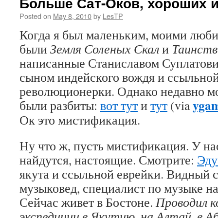
Больше Сат-Оков, хороших 
Posted on
May 8, 2010
by
LesTP
Когда я был маленьким, моими лю
были
Земля Соленых Скал
и
Таинств
написанные Станиславом Суплатови
сыном индейского вождя и ссыльно
революционерки. Однако недавно м
yga
были разбиты:
вот тут
и
тут
(via
Ок это мистификация.
Ну что ж, пусть мистификация. У на
найдутся, настоящие. Смотрите:
Эду
якута и ссыльной еврейки. Видный 
музыковед, специалист по музыке на
Сейчас живет в Бостоне.
Проводил к
экспедиции в Якутию, на Алтай, в 