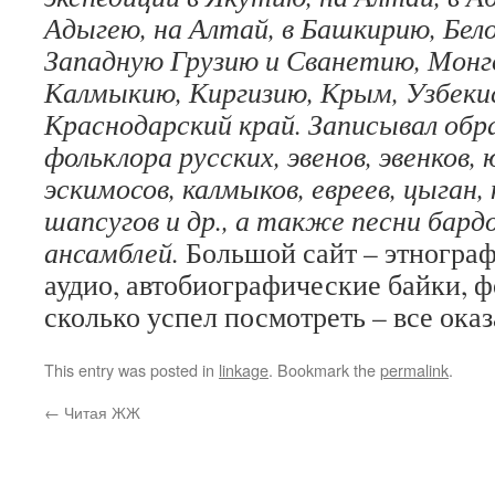
Адыгею, на Алтай, в Башкирию, Бел
Западную Грузию и Сванетию, Монго
Калмыкию, Киргизию, Крым, Узбеки
Краснодарский край. Записывал обр
фольклора русских, эвенов, эвенков, 
эскимосов, калмыков, евреев, цыган
шапсугов и др., а также песни бард
ансамблей.
Большой сайт – этнограф
аудио, автобиографические байки, ф
сколько успел посмотреть – все ока
This entry was posted in
linkage
. Bookmark the
permalink
.
←
Читая ЖЖ