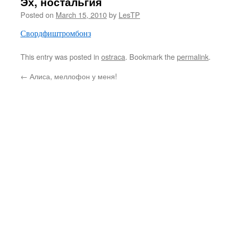
Эх, ностальгия
Posted on
March 15, 2010
by
LesTP
Свордфиштромбонз
This entry was posted in
ostraca
. Bookmark the
permalink
.
←
Алиса, меллофон у меня!